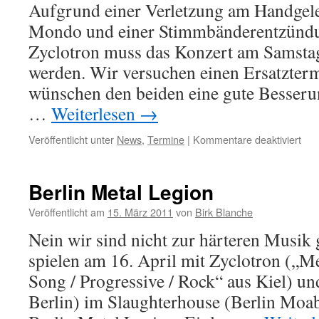
Aufgrund einer Verletzung am Handge
Mondo und einer Stimmbänderentzündu
Zyclotron muss das Konzert am Samstag
werden. Wir versuchen einen Ersatzterm
wünschen den beiden eine gute Besseru
…
Weiterlesen
→
für
Veröffentlicht unter
News
,
Termine
|
Kommentare deaktiviert
Kon
can
Berlin Metal Legion
Veröffentlicht am
15. März 2011
von
Birk Blanche
Nein wir sind nicht zur härteren Musik 
spielen am 16. April mit Zyclotron („M
Song / Progressive / Rock“ aus Kiel) 
Berlin) im Slaughterhouse (Berlin Moabi