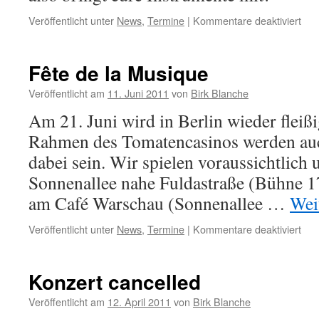
für
Veröffentlicht unter
News
,
Termine
|
Kommentare deaktiviert
OR
Ja
Ses
Fête de la Musique
Veröffentlicht am
11. Juni 2011
von
Birk Blanche
Am 21. Juni wird in Berlin wieder fleiß
Rahmen des Tomatencasinos werden au
dabei sein. Wir spielen voraussichtlich
Sonnenallee nahe Fuldastraße (Bühne 
am Café Warschau (Sonnenallee …
Wei
für
Veröffentlicht unter
News
,
Termine
|
Kommentare deaktiviert
Fêt
de
la
Konzert cancelled
Mus
Veröffentlicht am
12. April 2011
von
Birk Blanche