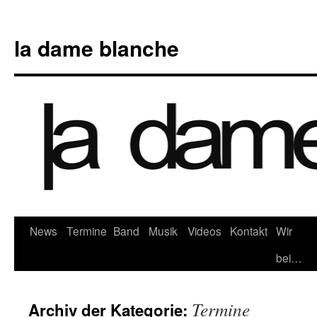
Zum
Inhalt
la dame blanche
springen
News
Termine
Band
Musik
Videos
Kontakt
Wir
bei…
Termine
Archiv der Kategorie: