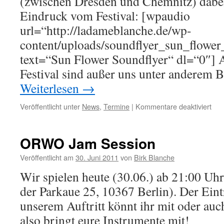
(zwischen Dresden und Chemnitz) dabei 
Eindruck vom Festival: [wpaudio
url=“http://ladameblanche.de/wp-
content/uploads/soundflyer_sun_flower
text=“Sun Flower Soundflyer“ dl=“0″] 
Festival sind außer uns unter anderem
Weiterlesen
→
für
Veröffentlicht unter
News
,
Termine
|
Kommentare deaktiviert
Sun
Flo
Fest
ORWO Jam Session
Veröffentlicht am
30. Juni 2011
von
Birk Blanche
Wir spielen heute (30.06.) ab 21:00 Uh
der Parkaue 25, 10367 Berlin). Der Eintr
unserem Auftritt könnt ihr mit oder au
also bringt eure Instrumente mit!